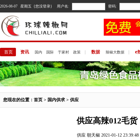
2026-08-07 星期五 {您没登录}
用户名:
密码:
e
首页
资讯
|
数据
|
国内
国际
于家村
政策
辣椒大数据
您现在的位置：
首页
>
国内供求
> 供应
供应高辣012毛货
供应 朝天椒 2021-01-12 23:39:48