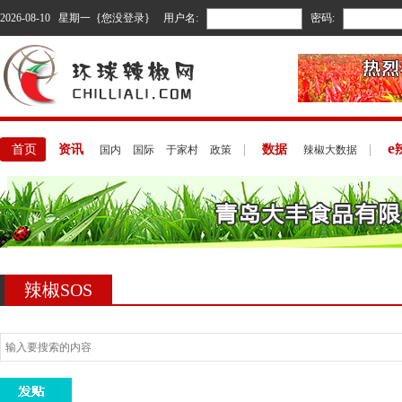
2026-08-10 星期一 {您没登录}
用户名:
密码:
e
首页
资讯
|
数据
|
国内
国际
于家村
政策
辣椒大数据
辣椒SOS