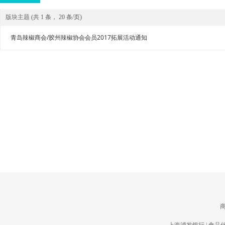
版块主题
(
共 1 条， 20 条/页
)
青岛辣椒商会/胶州辣椒协会会员2017拓展活动通知