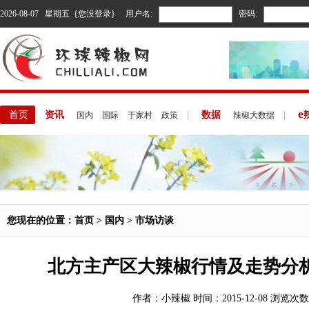
2026-08-07 星期五 {您没登录}
用户名:
密码:
e
首页
资讯
|
数据
|
国内
国际
于家村
政策
辣椒大数据
您现在的位置：
首页
>
国内
>
市场访谈
北方主产区大辣椒行情及走势分
作者：小辣椒 时间：2015-12-08 浏览次数