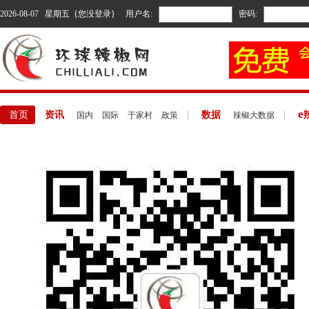
2026-08-07 星期五 {您没登录}
用户名:
密码:
e
首页
资讯
|
数据
|
国内
国际
于家村
政策
辣椒大数据