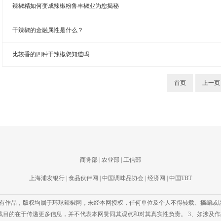
辣椒精如何变成辣椒粉鲁丰椒业为您揭秘
干辣椒的金融属性是什么？
比较香的四种干辣椒您知道吗
首页
上一页
商务部
|
农业部
|
工信部
上海浦发银行
|
食品伙伴网
|
中国调味品协会
|
经济网
|
中国TBT
的所有作品，版权均属于环球辣椒网，未经本网授权，任何单位及个人不得转载、摘编或以
载目的在于传递更多信息，并不代表本网赞同其观点和对其真实性负责。 3、如涉及