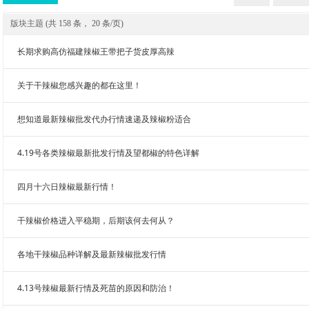
版块主题
(
共 158 条， 20 条/页
)
长期求购高仿福建辣椒王带把子货皮厚高辣
关于干辣椒您感兴趣的都在这里！
想知道最新辣椒批发代办行情速递及辣椒粉适合
4.19号各类辣椒最新批发行情及望都椒的特色详解
四月十六日辣椒最新行情！
干辣椒价格进入平稳期，后期该何去何从？
各地干辣椒品种详解及最新辣椒批发行情
4.13号辣椒最新行情及死苗的原因和防治！