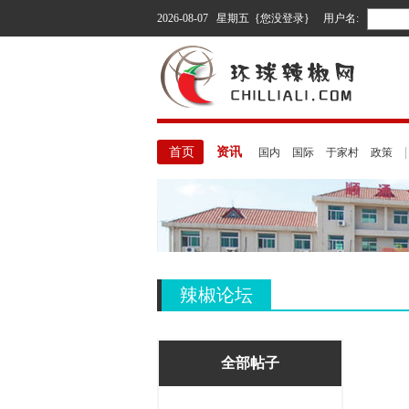
2026-08-07 星期五 {您没登录}
用户名:
首页
资讯
国内
国际
于家村
政策
辣椒论坛
全部帖子