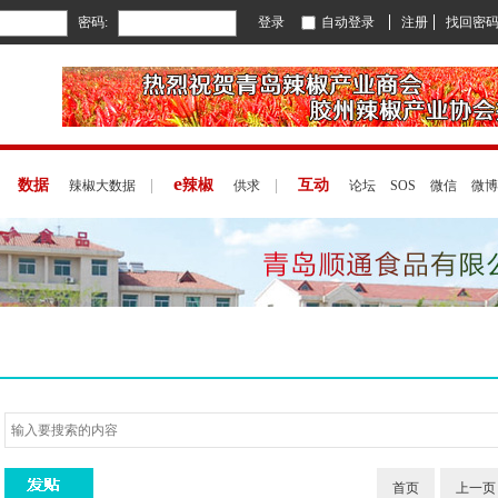
密码:
登录
自动登录
注册
找回密
e
|
数据
|
辣椒
|
互动
辣椒大数据
供求
论坛
SOS
微信
微博
首页
上一页